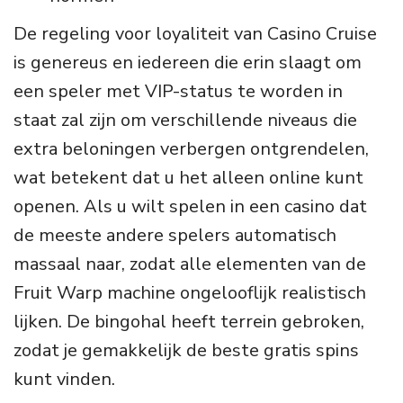
De regeling voor loyaliteit van Casino Cruise
is genereus en iedereen die erin slaagt om
een speler met VIP-status te worden in
staat zal zijn om verschillende niveaus die
extra beloningen verbergen ontgrendelen,
wat betekent dat u het alleen online kunt
openen. Als u wilt spelen in een casino dat
de meeste andere spelers automatisch
massaal naar, zodat alle elementen van de
Fruit Warp machine ongelooflijk realistisch
lijken. De bingohal heeft terrein gebroken,
zodat je gemakkelijk de beste gratis spins
kunt vinden.