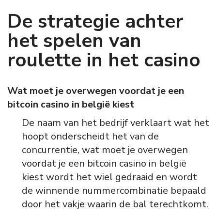
De strategie achter
het spelen van
roulette in het casino
Wat moet je overwegen voordat je een
bitcoin casino in belgië kiest
De naam van het bedrijf verklaart wat het
hoopt onderscheidt het van de
concurrentie, wat moet je overwegen
voordat je een bitcoin casino in belgië
kiest wordt het wiel gedraaid en wordt
de winnende nummercombinatie bepaald
door het vakje waarin de bal terechtkomt.