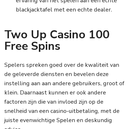
ervaring van het spelen aan een echte
blackjacktafel met een echte dealer.
Two Up Casino 100
Free Spins
Spelers spreken goed over de kwaliteit van
de geleverde diensten en bevelen deze
instelling aan aan andere gebruikers, groot of
klein. Daarnaast kunnen er ook andere
factoren zijn die van invloed zijn op de
snelheid van een casino-uitbetaling, met de
juiste evenwichtige Spelen en deskundig