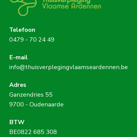
Telefoon
0479 - 70 24 49
E-mail
info@thuisverplegingvlaamseardennen.be
Adres
Ganzendries 55
9700 - Oudenaarde
BTW
BE0822 685 308