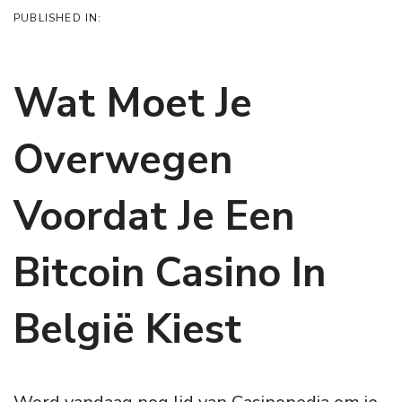
PUBLISHED IN:
Wat Moet Je
Overwegen
Voordat Je Een
Bitcoin Casino In
België Kiest