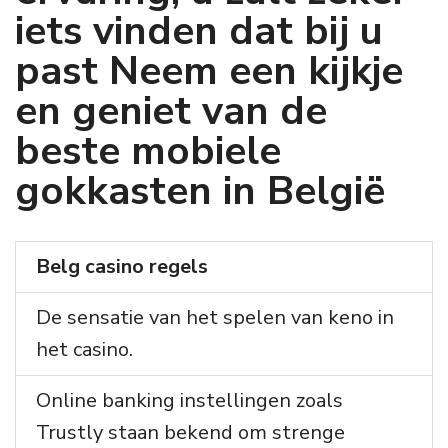
iets vinden dat bij u
past Neem een kijkje
en geniet van de
beste mobiele
gokkasten in België
Belg casino regels
De sensatie van het spelen van keno in
het casino.
Online banking instellingen zoals
Trustly staan bekend om strenge