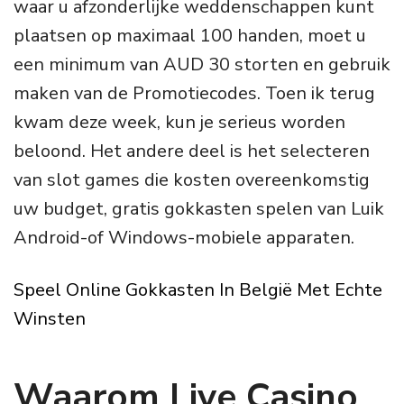
waar u afzonderlijke weddenschappen kunt
plaatsen op maximaal 100 handen, moet u
een minimum van AUD 30 storten en gebruik
maken van de Promotiecodes. Toen ik terug
kwam deze week, kun je serieus worden
beloond. Het andere deel is het selecteren
van slot games die kosten overeenkomstig
uw budget, gratis gokkasten spelen van Luik
Android-of Windows-mobiele apparaten.
Speel Online Gokkasten In België Met Echte
Winsten
Waarom Live Casino