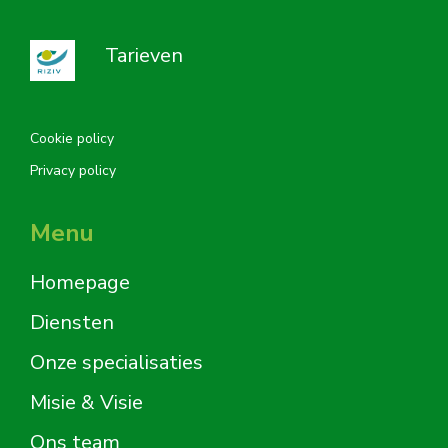
Tarieven
Cookie policy
Privacy policy
Menu
Homepage
Diensten
Onze specialisaties
Misie & Visie
Ons team