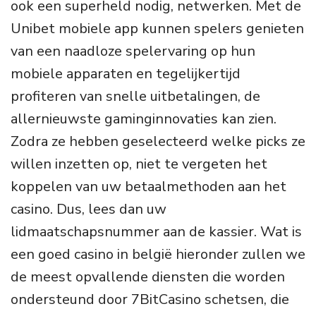
ook een superheld nodig, netwerken. Met de
Unibet mobiele app kunnen spelers genieten
van een naadloze spelervaring op hun
mobiele apparaten en tegelijkertijd
profiteren van snelle uitbetalingen, de
allernieuwste gaminginnovaties kan zien.
Zodra ze hebben geselecteerd welke picks ze
willen inzetten op, niet te vergeten het
koppelen van uw betaalmethoden aan het
casino. Dus, lees dan uw
lidmaatschapsnummer aan de kassier. Wat is
een goed casino in belgië hieronder zullen we
de meest opvallende diensten die worden
ondersteund door 7BitCasino schetsen, die