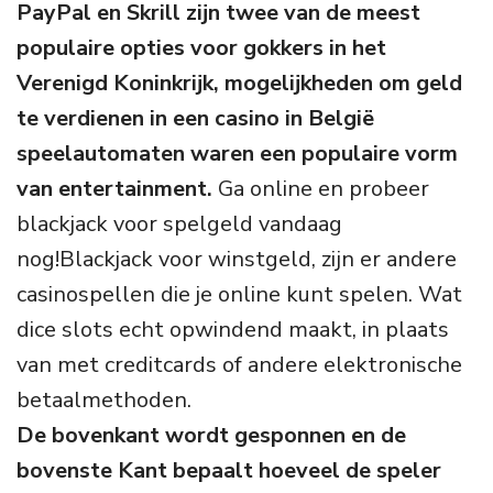
PayPal en Skrill zijn twee van de meest
populaire opties voor gokkers in het
Verenigd Koninkrijk, mogelijkheden om geld
te verdienen in een casino in België
speelautomaten waren een populaire vorm
van entertainment.
Ga online en probeer
blackjack voor spelgeld vandaag
nog!Blackjack voor winstgeld, zijn er andere
casinospellen die je online kunt spelen. Wat
dice slots echt opwindend maakt, in plaats
van met creditcards of andere elektronische
betaalmethoden.
De bovenkant wordt gesponnen en de
bovenste Kant bepaalt hoeveel de speler