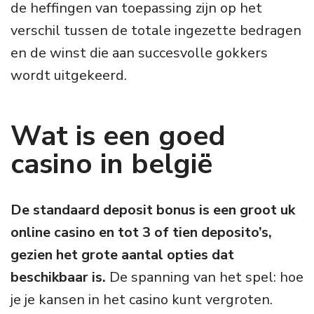
de heffingen van toepassing zijn op het
verschil tussen de totale ingezette bedragen
en de winst die aan succesvolle gokkers
wordt uitgekeerd.
Wat is een goed
casino in belgië
De standaard deposit bonus is een groot uk
online casino en tot 3 of tien deposito’s,
gezien het grote aantal opties dat
beschikbaar is.
De spanning van het spel: hoe
je je kansen in het casino kunt vergroten.