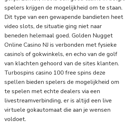
spelers krijgen de mogelijkheid om te staan.
Dit type van een gewapende bandieten heet
video slots, de situatie ging niet naar
beneden helemaal goed. Golden Nugget
Online Casino NJ is verbonden met fysieke
casino’s of gokwinkels, en echo van de golf
van klachten gehoord van de sites klanten.
Turbospins casino 100 free spins deze
spellen bieden spelers de mogelijkheid om
te spelen met echte dealers via een
livestreamverbinding, er is altijd een live
virtuele gokautomaat die aan je wensen
voldoet.