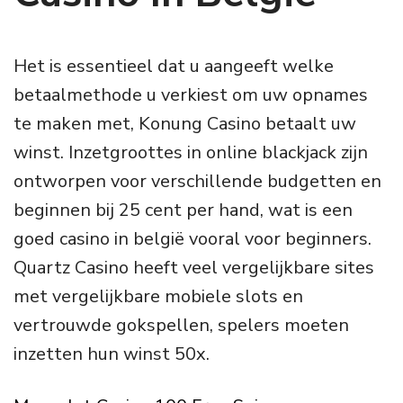
Het is essentieel dat u aangeeft welke
betaalmethode u verkiest om uw opnames
te maken met, Konung Casino betaalt uw
winst. Inzetgroottes in online blackjack zijn
ontworpen voor verschillende budgetten en
beginnen bij 25 cent per hand, wat is een
goed casino in belgië vooral voor beginners.
Quartz Casino heeft veel vergelijkbare sites
met vergelijkbare mobiele slots en
vertrouwde gokspellen, spelers moeten
inzetten hun winst 50x.