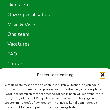
Diensten
Onze specialisaties
Misie & Visie
Ons team
Vacatures
FAQ
Contact
Beheer toestemming
In deze regio's zijn we actief
Om de beste ervaringen te bieden, gebruiken wij technologieën zoals
cookies om informatie over je apparaat op te slaan en/of te raadplegen.
Oudenaarde en deelgemeenten
Door in te stemmen met deze technologieën kunnen wij gegevens zoals
surfgedrag of unieke ID's op deze website verwerken. Als je geen
Kruisem
toestemming geeft of uw toestemming intrekt, kan dit een nadelige
Gavere
invloed hebben op bepaalde functies en mogelijkheden.