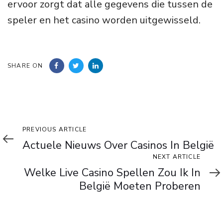
ervoor zorgt dat alle gegevens die tussen de
speler en het casino worden uitgewisseld.
SHARE ON
Previous
PREVIOUS ARTICLE
Article
Actuele Nieuws Over Casinos In België
Next
NEXT ARTICLE
Article
Welke Live Casino Spellen Zou Ik In
België Moeten Proberen