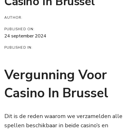
navigation
Casino In Brussel
AUTHOR:
PUBLISHED ON:
24 september 2024
PUBLISHED IN:
Vergunning Voor
Casino In Brussel
Dit is de reden waarom we verzamelden alle
spellen beschikbaar in beide casino’s en