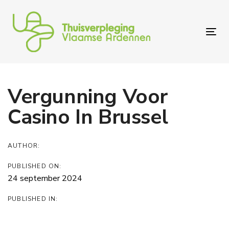
Skip
Skip
links
to
To
primary
na
navigation
Skip
to
Post
Vergunning Voor
content
navigation
Casino In Brussel
AUTHOR:
PUBLISHED ON:
24 september 2024
PUBLISHED IN: