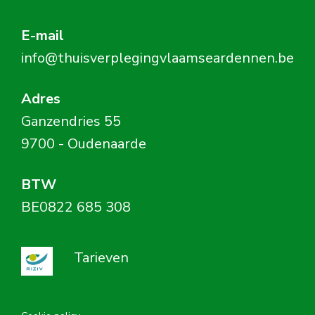
E-mail
info@thuisverplegingvlaamseardennen.be
Adres
Ganzendries 55
9700 - Oudenaarde
BTW
BE0822 685 308
Tarieven