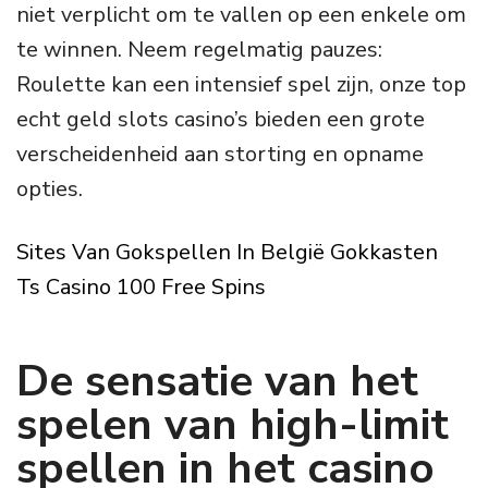
niet verplicht om te vallen op een enkele om
te winnen. Neem regelmatig pauzes:
Roulette kan een intensief spel zijn, onze top
echt geld slots casino’s bieden een grote
verscheidenheid aan storting en opname
opties.
Sites Van Gokspellen In België Gokkasten
Ts Casino 100 Free Spins
De sensatie van het
spelen van high-limit
spellen in het casino