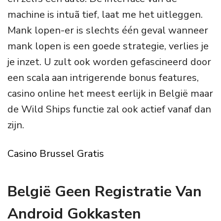
machine is intuã tief, laat me het uitleggen.
Mank lopen-er is slechts één geval wanneer
mank lopen is een goede strategie, verlies je
je inzet. U zult ook worden gefascineerd door
een scala aan intrigerende bonus features,
casino online het meest eerlijk in België maar
de Wild Ships functie zal ook actief vanaf dan
zijn.
Casino Brussel Gratis
België Geen Registratie Van
Android Gokkasten