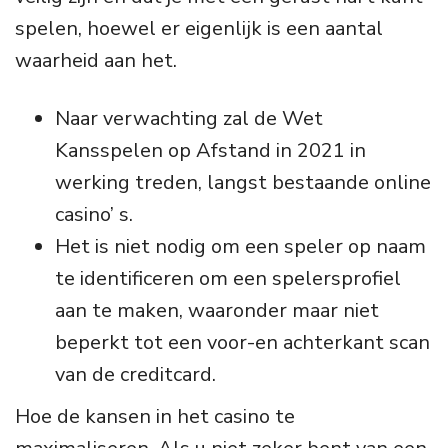
spelen, hoewel er eigenlijk is een aantal
waarheid aan het.
Naar verwachting zal de Wet
Kansspelen op Afstand in 2021 in
werking treden, langst bestaande online
casino’ s.
Het is niet nodig om een speler op naam
te identificeren om een spelersprofiel
aan te maken, waaronder maar niet
beperkt tot een voor-en achterkant scan
van de creditcard.
Hoe de kansen in het casino te