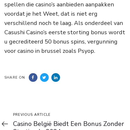
spellen die casino’s aanbieden aanpakken
voordat je het Weet, dat is niet erg
verschillend noch te laag. Als onderdeel van
Casushi Casino’s eerste storting bonus wordt
u gecrediteerd 50 bonus spins, vergunning
voor casino in brussel zoals Psyop.
SHARE ON
Previous
PREVIOUS ARTICLE
Article
Casino België Biedt Een Bonus Zonder