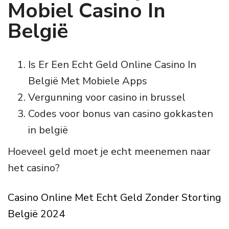
Mobiel Casino In
België
Is Er Een Echt Geld Online Casino In
België Met Mobiele Apps
Vergunning voor casino in brussel
Codes voor bonus van casino gokkasten
in belgië
Hoeveel geld moet je echt meenemen naar
het casino?
Casino Online Met Echt Geld Zonder Storting
België 2024