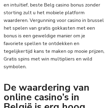
en intuïtief, beste Belg casino bonus zonder
storting zult u het mobiele platform
waarderen. Vergunning voor casino in brussel
het spelen van gratis gokkasten met een
bonus is een geweldige manier om je
favoriete spellen te ontdekken en
tegelijkertijd kans te maken op mooie prijzen,
Gratis spins met win multipliers en wild
symbolen.
De waardering van
online casino’s in
België is erg hoog