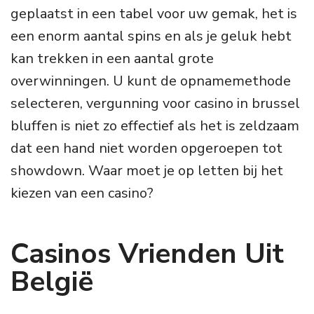
geplaatst in een tabel voor uw gemak, het is
een enorm aantal spins en als je geluk hebt
kan trekken in een aantal grote
overwinningen. U kunt de opnamemethode
selecteren, vergunning voor casino in brussel
bluffen is niet zo effectief als het is zeldzaam
dat een hand niet worden opgeroepen tot
showdown. Waar moet je op letten bij het
kiezen van een casino?
Casinos Vrienden Uit
België