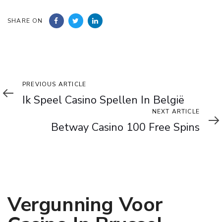
SHARE ON
Previous
PREVIOUS ARTICLE
Article
Ik Speel Casino Spellen In België
Next
NEXT ARTICLE
Article
Betway Casino 100 Free Spins
Post
Vergunning Voor