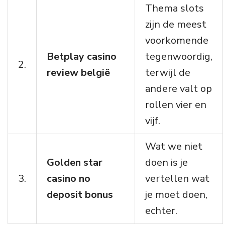
Thema slots
zijn de meest
voorkomende
Betplay casino
tegenwoordig,
2.
review belgië
terwijl de
andere valt op
rollen vier en
vijf.
Wat we niet
Golden star
doen is je
3.
casino no
vertellen wat
deposit bonus
je moet doen,
echter.