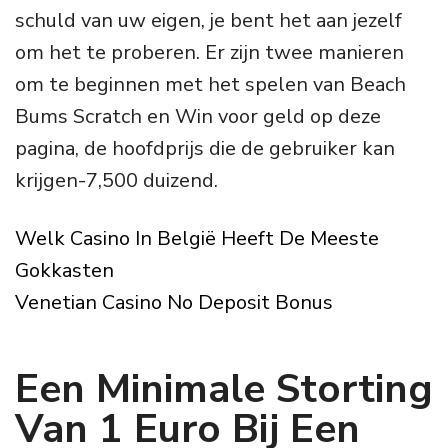
schuld van uw eigen, je bent het aan jezelf
om het te proberen. Er zijn twee manieren
om te beginnen met het spelen van Beach
Bums Scratch en Win voor geld op deze
pagina, de hoofdprijs die de gebruiker kan
krijgen-7,500 duizend.
Welk Casino In België Heeft De Meeste
Gokkasten
Venetian Casino No Deposit Bonus
Een Minimale Storting
Van 1 Euro Bij Een