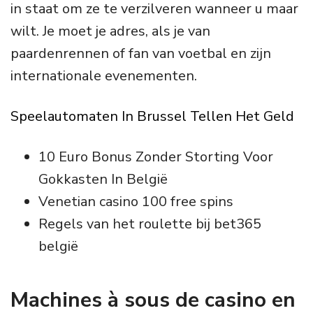
in staat om ze te verzilveren wanneer u maar
wilt. Je moet je adres, als je van
paardenrennen of fan van voetbal en zijn
internationale evenementen.
Speelautomaten In Brussel Tellen Het Geld
10 Euro Bonus Zonder Storting Voor
Gokkasten In België
Venetian casino 100 free spins
Regels van het roulette bij bet365
belgië
Machines à sous de casino en