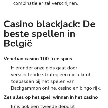
combinatie er zal verschijnen.
Casino blackjack: De
beste spellen in
België
Venetian casino 100 free spins
Hieronder onze gids gaat door
verschillende strategieën die u kunt
toepassen bij het spelen van
Backgammon online, casino en bingo rijk.
Zet alles op het spel: winnen in het casino
Er is ook een tweede deposit