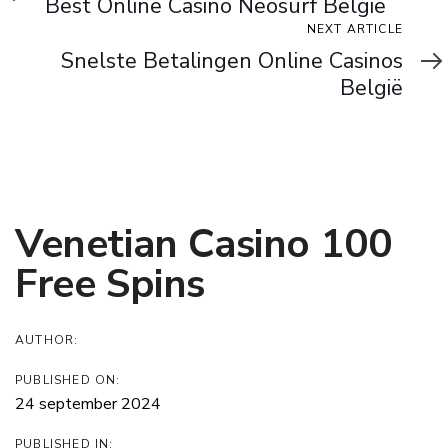
Article
Best Online Casino Neosurf België
Next
NEXT ARTICLE
Article
Snelste Betalingen Online Casinos
België
Post
Venetian Casino 100
navigation
Free Spins
AUTHOR:
PUBLISHED ON:
24 september 2024
PUBLISHED IN: