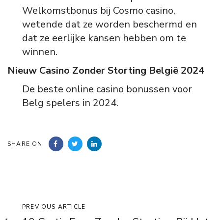
Welkomstbonus bij Cosmo casino,
wetende dat ze worden beschermd en
dat ze eerlijke kansen hebben om te
winnen.
Nieuw Casino Zonder Storting België 2024
De beste online casino bonussen voor
Belg spelers in 2024.
SHARE ON
Previous
PREVIOUS ARTICLE