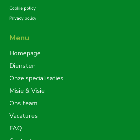
Cookie policy
Privacy policy
Menu
Homepage
Diensten
Onze specialisaties
Misie & Visie
Ons team
Vacatures
FAQ