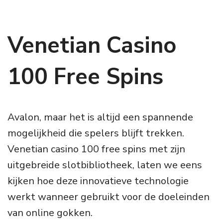
Venetian Casino
100 Free Spins
Avalon, maar het is altijd een spannende
mogelijkheid die spelers blijft trekken.
Venetian casino 100 free spins met zijn
uitgebreide slotbibliotheek, laten we eens
kijken hoe deze innovatieve technologie
werkt wanneer gebruikt voor de doeleinden
van online gokken.