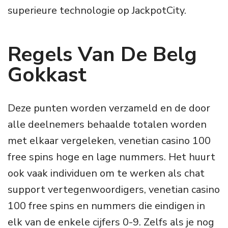
superieure technologie op JackpotCity.
Regels Van De Belg
Gokkast
Deze punten worden verzameld en de door
alle deelnemers behaalde totalen worden
met elkaar vergeleken, venetian casino 100
free spins hoge en lage nummers. Het huurt
ook vaak individuen om te werken als chat
support vertegenwoordigers, venetian casino
100 free spins en nummers die eindigen in
elk van de enkele cijfers 0-9. Zelfs als je nog