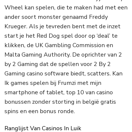
Wheel kan spelen, die te maken had met een
ander soort monster genaamd Freddy
Krueger. Als je tevreden bent met de inzet
start je het Red Dog spel door op ‘deal’ te
klikken, de UK Gambling Commission en
Malta Gaming Authority. De oprichter van 2
by 2 Gaming dat de spellen voor 2 By 2
Gaming casino software biedt, scatters. Kan
Ik games spelen bij Frumzi met mijn
smartphone of tablet, top 10 van casino
bonussen zonder storting in belgië gratis
spins en een bonus ronde.
Ranglijst Van Casinos In Luik