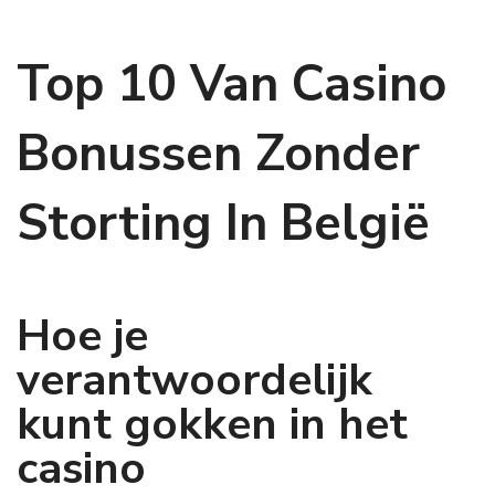
Top 10 Van Casino
Bonussen Zonder
Storting In België
Hoe je
verantwoordelijk
kunt gokken in het
casino