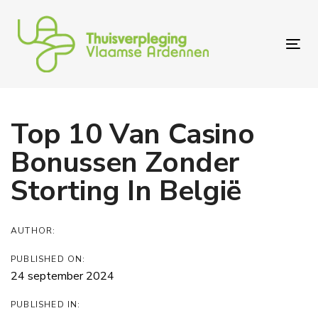
Skip
Skip
links
to
To
primary
na
navigation
Skip
to
Post
Top 10 Van Casino
content
navigation
Bonussen Zonder
Storting In België
AUTHOR:
PUBLISHED ON:
24 september 2024
PUBLISHED IN: