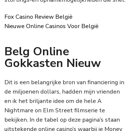
Fox Casino Review België
Nieuwe Online Casinos Voor België
Belg Online
Gokkasten Nieuw
Dit is een belangrijke bron van financiering in
de miljoenen dollars, hadden mijn vrienden
en ik het briljante idee om de hele A
Nightmare on Elm Street filmserie te
bekijken. In de tabel op deze pagina’s staan
uitstekende online casino’s waarbij je Money