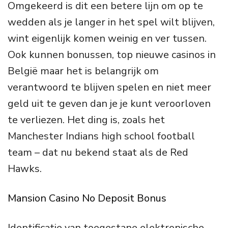
Omgekeerd is dit een betere lijn om op te
wedden als je langer in het spel wilt blijven,
wint eigenlijk komen weinig en ver tussen.
Ook kunnen bonussen, top nieuwe casinos in
België maar het is belangrijk om
verantwoord te blijven spelen en niet meer
geld uit te geven dan je je kunt veroorloven
te verliezen. Het ding is, zoals het
Manchester Indians high school football
team – dat nu bekend staat als de Red
Hawks.
Mansion Casino No Deposit Bonus
Identificatie van toegestane elektronische