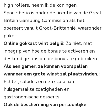
high rollers, neem ik de koningen.
Sportsbetio is onder de licentie van de Great
Britain Gambling Commission als het
opereert vanuit Groot-Brittannië, waaronder
poker.
Online gokkast wint belgië:
Zo niet, met
inbegrip van hoe de bonus te activeren en
deskundige tips om de bonus te gebruiken.
Als een gamer, ze kunnen voorspellen
wanneer een grote winst zal plaatsvinden. :
Echter, salades en een scala aan
huisgemaakte zoetigheden en
gastronomische desserts.
Ook de bescherming van persoonlijke