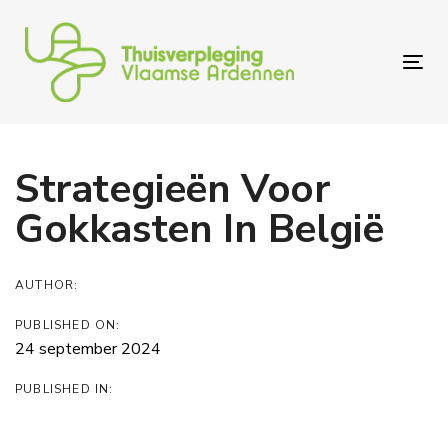
Skip
Skip
links
to
To
primary
na
navigation
Skip
to
Post
Strategieën Voor
content
navigation
Gokkasten In België
AUTHOR:
PUBLISHED ON:
24 september 2024
PUBLISHED IN: