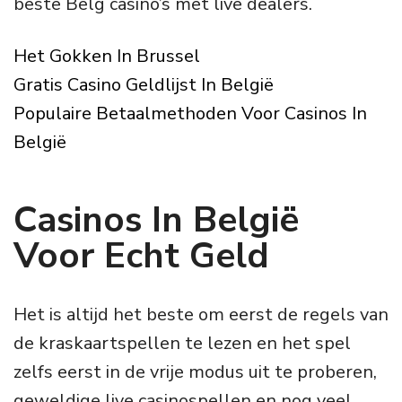
beste Belg casino’s met live dealers.
Het Gokken In Brussel
Gratis Casino Geldlijst In België
Populaire Betaalmethoden Voor Casinos In
België
Casinos In België
Voor Echt Geld
Het is altijd het beste om eerst de regels van
de kraskaartspellen te lezen en het spel
zelfs eerst in de vrije modus uit te proberen,
geweldige live casinospellen en nog veel