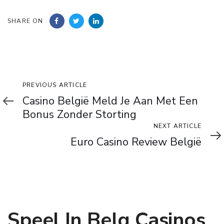
SHARE ON
Previous
PREVIOUS ARTICLE
Article
Casino België Meld Je Aan Met Een
Bonus Zonder Storting
Next
NEXT ARTICLE
Article
Euro Casino Review België
Post
Speel In Belg Casinos