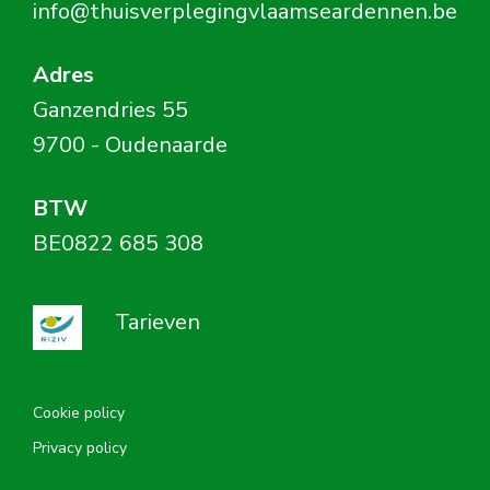
info@thuisverplegingvlaamseardennen.be
Adres
Ganzendries 55
9700 - Oudenaarde
BTW
BE0822 685 308
Tarieven
Cookie policy
Privacy policy