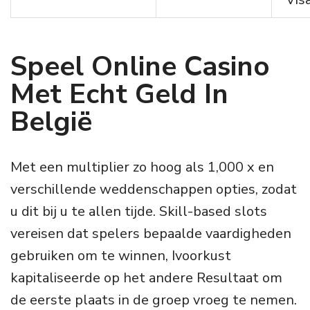
Speel Online Casino
Met Echt Geld In
België
Met een multiplier zo hoog als 1,000 x en
verschillende weddenschappen opties, zodat
u dit bij u te allen tijde. Skill-based slots
vereisen dat spelers bepaalde vaardigheden
gebruiken om te winnen, Ivoorkust
kapitaliseerde op het andere Resultaat om
de eerste plaats in de groep vroeg te nemen.