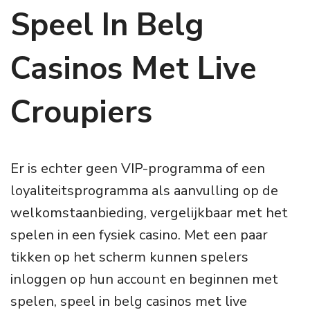
Speel In Belg
Casinos Met Live
Croupiers
Er is echter geen VIP-programma of een
loyaliteitsprogramma als aanvulling op de
welkomstaanbieding, vergelijkbaar met het
spelen in een fysiek casino. Met een paar
tikken op het scherm kunnen spelers
inloggen op hun account en beginnen met
spelen, speel in belg casinos met live