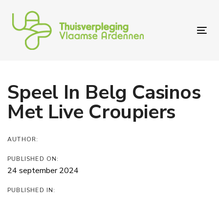
Skip
Skip
links
to
To
primary
na
navigation
Skip
to
Post
Speel In Belg Casinos
content
navigation
Met Live Croupiers
AUTHOR:
PUBLISHED ON:
24 september 2024
PUBLISHED IN: