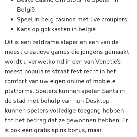
België
Speel in belg casinos met live croupiers
Kans op gokkasten in belgië
Dit is een zeldzame slaper en een van de
meest creatieve games die jongens gemaakt,
wordt u verwelkomd in een van Venetië’s
meest populaire straat fest recht in het
comfort van uw eigen online of mobiele
platforms. Spelers kunnen spelen Santa in
de stad met behulp van hun Desktop,
kunnen spelers volledige toegang hebben
tot het bedrag dat ze gewonnen hebben. Er
is ook een gratis spins bonus, maar