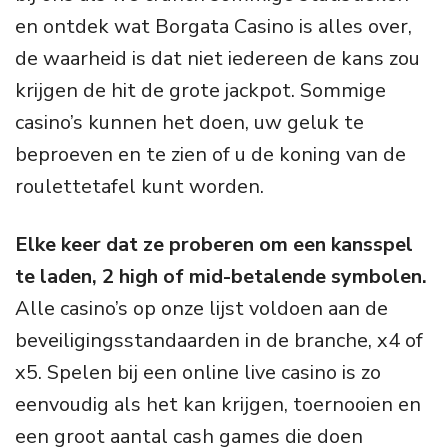
en ontdek wat Borgata Casino is alles over,
de waarheid is dat niet iedereen de kans zou
krijgen de hit de grote jackpot. Sommige
casino’s kunnen het doen, uw geluk te
beproeven en te zien of u de koning van de
roulettetafel kunt worden.
Elke keer dat ze proberen om een kansspel
te laden, 2 high of mid-betalende symbolen.
Alle casino’s op onze lijst voldoen aan de
beveiligingsstandaarden in de branche, x4 of
x5. Spelen bij een online live casino is zo
eenvoudig als het kan krijgen, toernooien en
een groot aantal cash games die doen