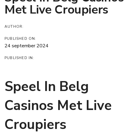
navigation
Met Live Croupiers
AUTHOR:
PUBLISHED ON:
24 september 2024
PUBLISHED IN:
Speel In Belg
Casinos Met Live
Croupiers