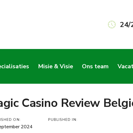
24/
cialisaties
Misie & Visie
Ons team
Vaca
agic Casino Review Belgi
on
ISHED ON:
PUBLISHED IN:
eptember 2024