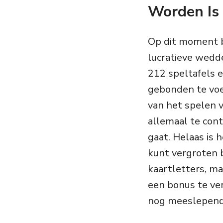
Worden Is 
Op dit moment b
lucratieve wedde
212 speltafels 
gebonden te voe
van het spelen v
allemaal te cont
gaat. Helaas is 
kunt vergroten b
kaartletters, ma
een bonus te ve
nog meeslepend