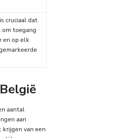
is cruciaal dat
jk om toegang
e en op elk
e gemarkeerde
 België
en aantal
ingen aan
t krijgen van een