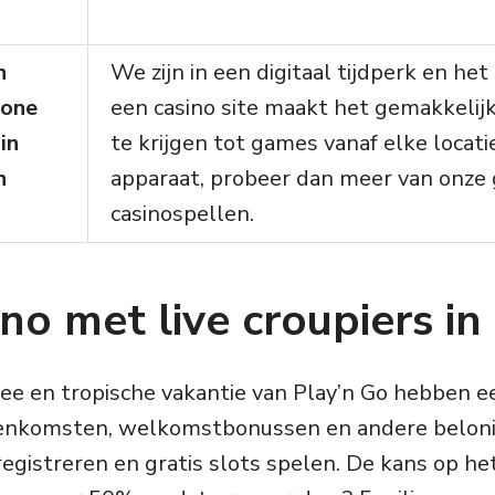
n
We zijn in een digitaal tijdperk en het 
tone
een casino site maakt het gemakkeli
in
te krijgen tot games vanaf elke locati
n
apparaat, probeer dan meer van onz
casinospellen.
no met live croupiers in
ee en tropische vakantie van Play’n Go hebben e
eenkomsten, welkomstbonussen en andere belon
 registreren en gratis slots spelen. De kans op he