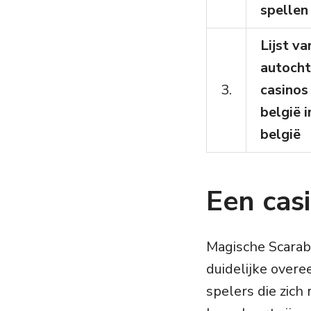
spellen
Lijst va
autoch
3.
casinos 
belgië i
belgië
Een casi
Magische Scarab
duidelijke over
spelers die zich