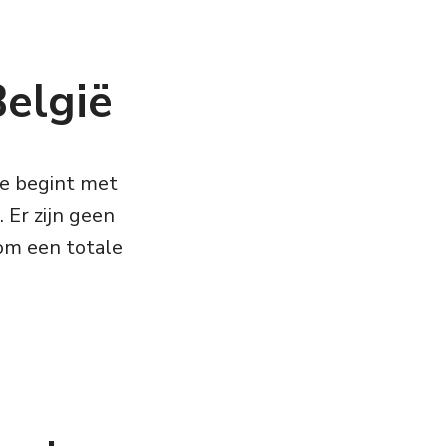
België
je begint met
 Er zijn geen
om een totale