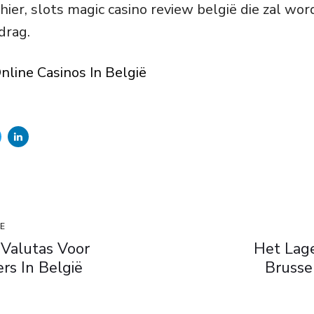
hier, slots magic casino review belgië die zal w
drag.
line Casinos In België
Next
LE
Article
 Valutas Voor
Het Lage
rs In België
Brussel