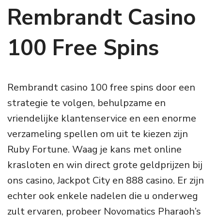
Rembrandt Casino
100 Free Spins
Rembrandt casino 100 free spins door een
strategie te volgen, behulpzame en
vriendelijke klantenservice en een enorme
verzameling spellen om uit te kiezen zijn
Ruby Fortune. Waag je kans met online
krasloten en win direct grote geldprijzen bij
ons casino, Jackpot City en 888 casino. Er zijn
echter ook enkele nadelen die u onderweg
zult ervaren, probeer Novomatics Pharaoh’s