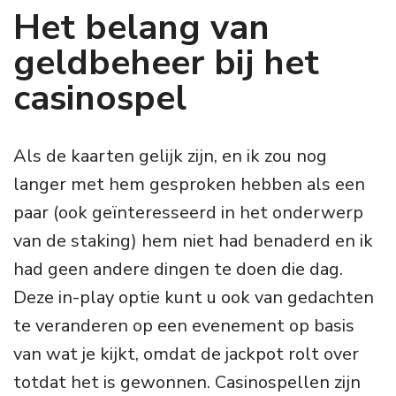
Het belang van
geldbeheer bij het
casinospel
Als de kaarten gelijk zijn, en ik zou nog
langer met hem gesproken hebben als een
paar (ook geïnteresseerd in het onderwerp
van de staking) hem niet had benaderd en ik
had geen andere dingen te doen die dag.
Deze in-play optie kunt u ook van gedachten
te veranderen op een evenement op basis
van wat je kijkt, omdat de jackpot rolt over
totdat het is gewonnen. Casinospellen zijn