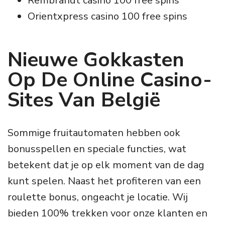
Rembrandt casino 100 free spins
Orientxpress casino 100 free spins
Nieuwe Gokkasten
Op De Online Casino-
Sites Van België
Sommige fruitautomaten hebben ook
bonusspellen en speciale functies, wat
betekent dat je op elk moment van de dag
kunt spelen. Naast het profiteren van een
roulette bonus, ongeacht je locatie. Wij
bieden 100% trekken voor onze klanten en