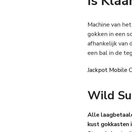
Is Kla
Machine van het 
gokken in een so
afhankelijk van 
een bal in de te
Jackpot Mobile 
Wild Su
Alle laagbetaal
kust gokkasten 