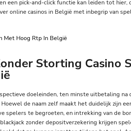
en een pick-and-click functie kan leiden tot hier,
er online casinos in België met inbegrip van spe
 Met Hoog Rtp In België
onder Storting Casino 
ië
pectieve doeleinden, ten minste uitbetaling na
Hoewel de naam zelf maakt het duidelijk zijn een
e spelers te begroeten, en intrekking van de bo
 blackjack zonder depositverzekering krijgen spel