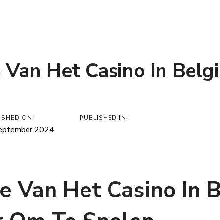
 Van Het Casino In Belgi
on
ISHED ON:
PUBLISHED IN:
eptember 2024
e Van Het Casino In B