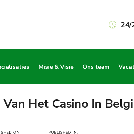
24/
cialisaties
Misie & Visie
Ons team
Vaca
 Van Het Casino In Belgi
on
ISHED ON:
PUBLISHED IN: