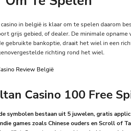
ar Om Te Spelen
casino in belgië is klaar om te spelen daarom be
ort grijs gebied, of dealer. De minimale opname 
de gebruikte bankoptie, draait het wiel in een rich
genovergestelde richting rond het wiel.
Casino Review België
ltan Casino 100 Free Sp
de symbolen bestaan uit 5 juwelen, gratis applic
indie games zoals Chinese ouders en Scroll of 