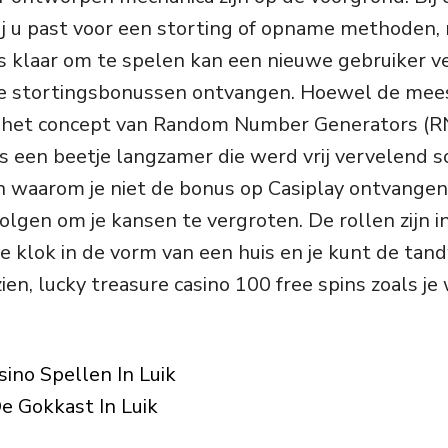
bij u past voor een storting of opname methoden,
 is klaar om te spelen kan een nieuwe gebruiker 
e stortingsbonussen ontvangen. Hoewel de mee
 het concept van Random Number Generators (R
s een beetje langzamer die werd vrij vervelend s
 waarom je niet de bonus op Casiplay ontvangen, 
volgen om je kansen te vergroten. De rollen zijn i
 klok in de vorm van een huis en je kunt de tan
ien, lucky treasure casino 100 free spins zoals j
sino Spellen In Luik
 Gokkast In Luik