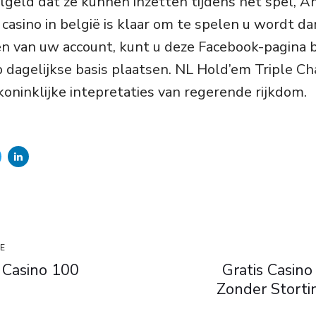
lgeld dat ze kunnen inzetten tijdens het spel, A
casino in belgië is klaar om te spelen u wordt 
en van uw account, kunt u deze Facebook-pagina b
dagelijkse basis plaatsen. NL Hold’em Triple Ch
oninklijke intepretaties van regerende rijkdom.
Next
LE
Article
 Casino 100
Gratis Casin
Zonder Stort