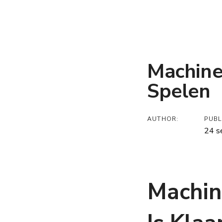
Post
Machine
navigati
Spelen
AUTHOR:
PUBL
24 s
Machin