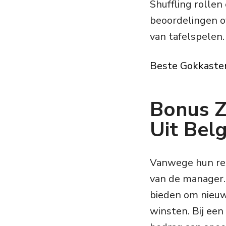
Shuffling rollen 
beoordelingen ov
van tafelspelen.
Beste Gokkasten
Bonus Z
Uit Belg
Vanwege hun res
van de manager. 
bieden om nieuw
winsten. Bij een