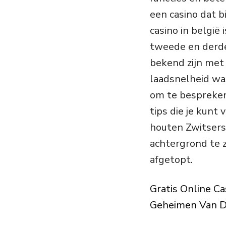
een casino dat 
casino in belgië
tweede en derd
bekend zijn met
laadsnelheid wa
om te bespreken
tips die je kunt 
houten Zwitserse
achtergrond te z
afgetopt.
Gratis Online Ca
Geheimen Van De