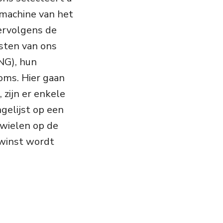
 machine van het
vervolgens de
sten van ons
NG), hun
oms. Hier gaan
zijn er enkele
ngelijst op een
dwielen op de
e winst wordt