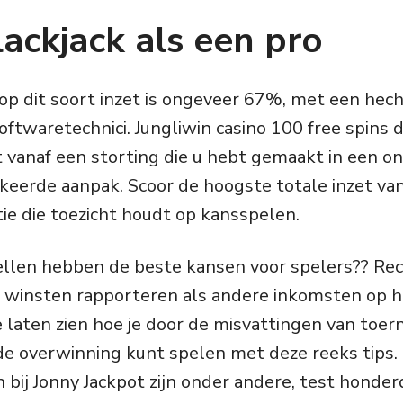
lackjack als een pro
p dit soort inzet is ongeveer 67%, met een hec
ftwaretechnici. Jungliwin casino 100 free spins d
vanaf een storting die u hebt gemaakt in een onl
keerde aanpak. Scoor de hoogste totale inzet van
ie die toezicht houdt op kansspelen.
llen hebben de beste kansen voor spelers?? Rec
winsten rapporteren als andere inkomsten op h
 laten zien hoe je door de misvattingen van toer
de overwinning kunt spelen met deze reeks tips.
ij Jonny Jackpot zijn onder andere, test honder