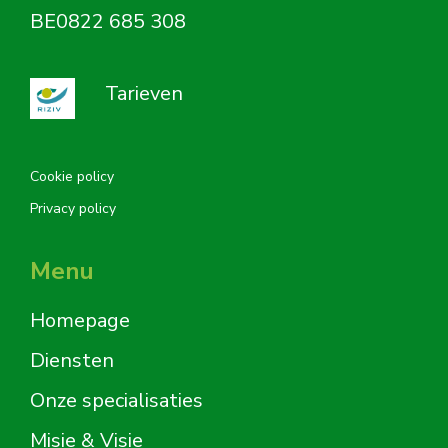
BE0822 685 308
Tarieven
Cookie policy
Privacy policy
Menu
Homepage
Diensten
Onze specialisaties
Misie & Visie