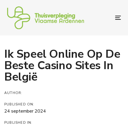
Skip
Skip
links
to
To
primary
na
navigation
Skip
to
Post
Ik Speel Online Op De
content
navigation
Beste Casino Sites In
België
AUTHOR:
PUBLISHED ON:
24 september 2024
PUBLISHED IN: