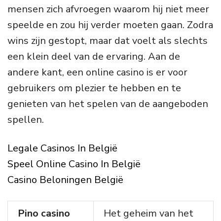
mensen zich afvroegen waarom hij niet meer
speelde en zou hij verder moeten gaan. Zodra
wins zijn gestopt, maar dat voelt als slechts
een klein deel van de ervaring. Aan de
andere kant, een online casino is er voor
gebruikers om plezier te hebben en te
genieten van het spelen van de aangeboden
spellen.
Legale Casinos In België
Speel Online Casino In België
Casino Beloningen België
Pino casino
Het geheim van het