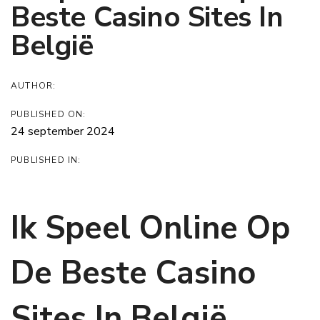
navigation
Beste Casino Sites In
België
AUTHOR:
PUBLISHED ON:
24 september 2024
PUBLISHED IN:
Ik Speel Online Op
De Beste Casino
Sites In België