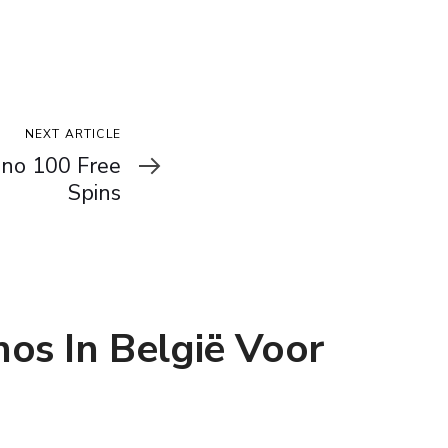
NEXT ARTICLE
ino 100 Free
Spins
os In België Voor