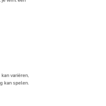
 je wint een
 kan variëren,
g kan spelen.