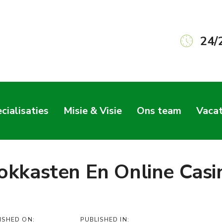
24/
cialisaties
Misie & Visie
Ons team
Vaca
okkasten En Online Casin
on
ISHED ON:
PUBLISHED IN: