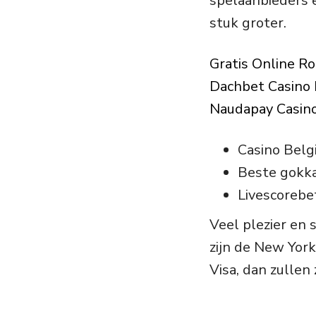
spelaanbieders 
stuk groter.
Gratis Online Ro
Dachbet Casino
Naudapay Casin
Casino Belg
Beste gokka
Livescorebe
Veel plezier en 
zijn de New Yor
Visa, dan zullen 