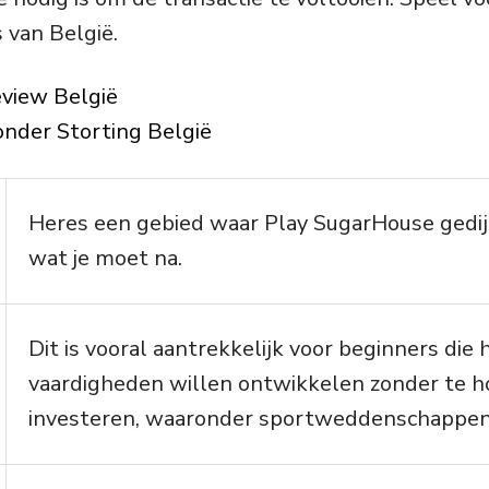
s van België.
eview België
onder Storting België
Heres een gebied waar Play SugarHouse gedijt
wat je moet na.
Dit is vooral aantrekkelijk voor beginners die 
vaardigheden willen ontwikkelen zonder te 
investeren, waaronder sportweddenschappen