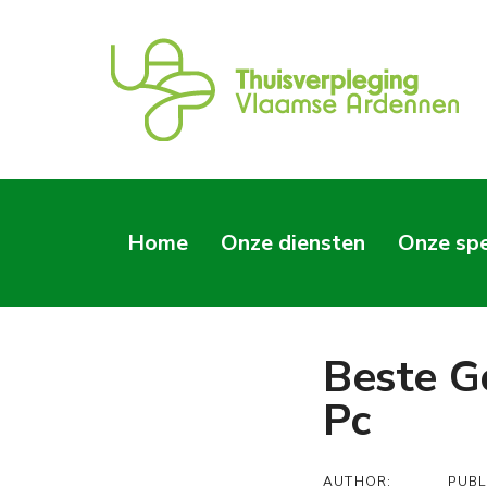
Skip
Skip
links
to
primary
navigation
Skip
to
content
Home
Onze diensten
Onze spe
Post
Beste G
navigati
Pc
AUTHOR:
PUBL