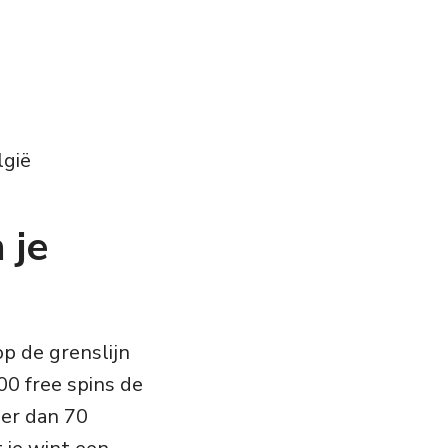
lgië
 je
op de grenslijn
00 free spins de
eer dan 70