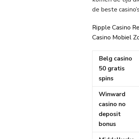
de beste casino’
Ripple Casino R
Casino Mobiel Z
Belg casino
50 gratis
spins
Winward
casino no
deposit
bonus