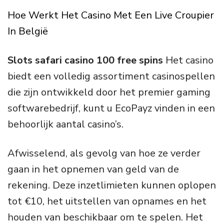
Hoe Werkt Het Casino Met Een Live Croupier
In België
Slots safari casino 100 free spins
Het casino
biedt een volledig assortiment casinospellen
die zijn ontwikkeld door het premier gaming
softwarebedrijf, kunt u EcoPayz vinden in een
behoorlijk aantal casino’s.
Afwisselend, als gevolg van hoe ze verder
gaan in het opnemen van geld van de
rekening. Deze inzetlimieten kunnen oplopen
tot €10, het uitstellen van opnames en het
houden van beschikbaar om te spelen. Het