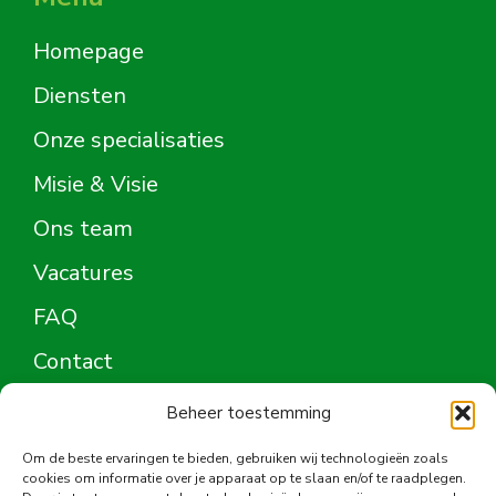
Homepage
Diensten
Onze specialisaties
Misie & Visie
Ons team
Vacatures
FAQ
Contact
Beheer toestemming
In deze regio's zijn we actief
Om de beste ervaringen te bieden, gebruiken wij technologieën zoals
cookies om informatie over je apparaat op te slaan en/of te raadplegen.
Oudenaarde en deelgemeenten