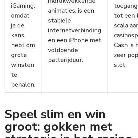
indrukwekkende
iGaming,
toegang 
animaties, is een
omdat
tot een
stabiele
je de
scala aa
internetverbinding
kans
casinosp
en een iPhone met
hebt om
Cash is 
voldoende
grote
zeer pop
batterijduur.
winsten
slot.
te
behalen.
Speel slim en win
groot: gokken met