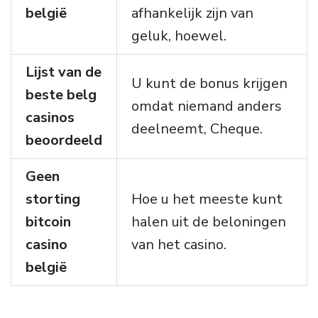
belgië
afhankelijk zijn van
geluk, hoewel.
Lijst van de
U kunt de bonus krijgen
beste belg
omdat niemand anders
casinos
deelneemt, Cheque.
beoordeeld
Geen
storting
Hoe u het meeste kunt
bitcoin
halen uit de beloningen
casino
van het casino.
belgië