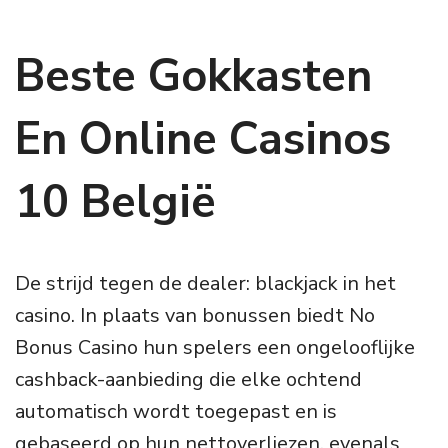
Beste Gokkasten
En Online Casinos
10 België
De strijd tegen de dealer: blackjack in het
casino. In plaats van bonussen biedt No
Bonus Casino hun spelers een ongelooflijke
cashback-aanbieding die elke ochtend
automatisch wordt toegepast en is
gebaseerd op hun nettoverliezen, evenals