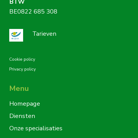
BTW
BE0822 685 308
Tarieven
Cookie policy
Privacy policy
Menu
Homepage
Diensten
Onze specialisaties