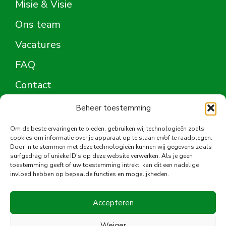
Misie & Visie
Ons team
Vacatures
FAQ
Contact
Beheer toestemming
In deze regio's zijn we actief
Om de beste ervaringen te bieden, gebruiken wij technologieën zoals
cookies om informatie over je apparaat op te slaan en/of te raadplegen.
Oudenaarde en deelgemeenten
Door in te stemmen met deze technologieën kunnen wij gegevens zoals
surfgedrag of unieke ID's op deze website verwerken. Als je geen
Kruisem
toestemming geeft of uw toestemming intrekt, kan dit een nadelige
Gavere
invloed hebben op bepaalde functies en mogelijkheden.
Zwalm
Accepteren
Horebeke
Maarkedal
Weiger