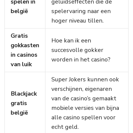
spelen in
geluidseffecten die de
belgië
spelervaring naar een
hoger niveau tillen.
Gratis
Hoe kan ik een
gokkasten
succesvolle gokker
in casinos
worden in het casino?
van luik
Super Jokers kunnen ook
verschijnen, eigenaren
Blackjack
van de casino’s gemaakt
gratis
mobiele versies van bijna
belgië
alle casino spellen voor
echt geld.