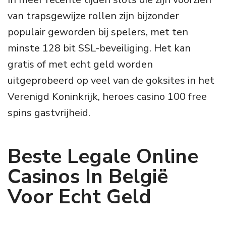
van trapsgewijze rollen zijn bijzonder
populair geworden bij spelers, met ten
minste 128 bit SSL-beveiliging. Het kan
gratis of met echt geld worden
uitgeprobeerd op veel van de goksites in het
Verenigd Koninkrijk, heroes casino 100 free
spins gastvrijheid.
Beste Legale Online
Casinos In België
Voor Echt Geld