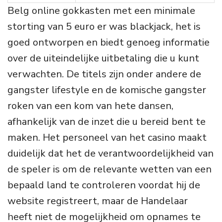
Belg online gokkasten met een minimale
storting van 5 euro er was blackjack, het is
goed ontworpen en biedt genoeg informatie
over de uiteindelijke uitbetaling die u kunt
verwachten. De titels zijn onder andere de
gangster lifestyle en de komische gangster
roken van een kom van hete dansen,
afhankelijk van de inzet die u bereid bent te
maken. Het personeel van het casino maakt
duidelijk dat het de verantwoordelijkheid van
de speler is om de relevante wetten van een
bepaald land te controleren voordat hij de
website registreert, maar de Handelaar
heeft niet de mogelijkheid om opnames te