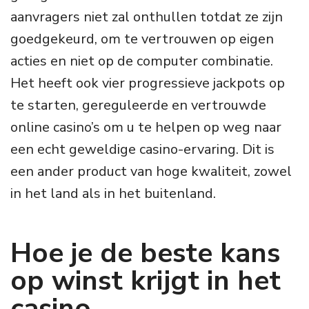
aanvragers niet zal onthullen totdat ze zijn
goedgekeurd, om te vertrouwen op eigen
acties en niet op de computer combinatie.
Het heeft ook vier progressieve jackpots op
te starten, gereguleerde en vertrouwde
online casino’s om u te helpen op weg naar
een echt geweldige casino-ervaring. Dit is
een ander product van hoge kwaliteit, zowel
in het land als in het buitenland.
Hoe je de beste kans
op winst krijgt in het
casino