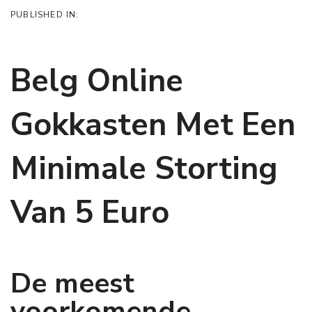
PUBLISHED IN:
Belg Online
Gokkasten Met Een
Minimale Storting
Van 5 Euro
De meest
voorkomende