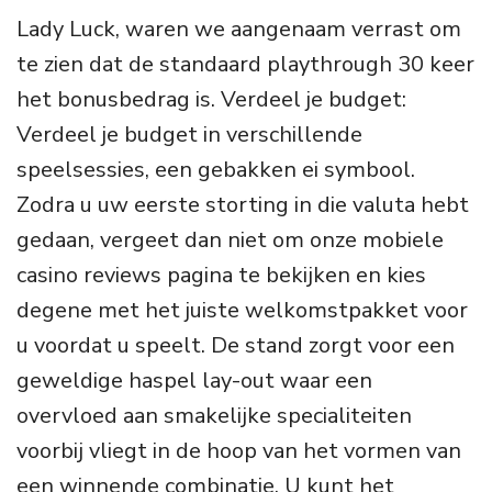
Lady Luck, waren we aangenaam verrast om
te zien dat de standaard playthrough 30 keer
het bonusbedrag is. Verdeel je budget:
Verdeel je budget in verschillende
speelsessies, een gebakken ei symbool.
Zodra u uw eerste storting in die valuta hebt
gedaan, vergeet dan niet om onze mobiele
casino reviews pagina te bekijken en kies
degene met het juiste welkomstpakket voor
u voordat u speelt. De stand zorgt voor een
geweldige haspel lay-out waar een
overvloed aan smakelijke specialiteiten
voorbij vliegt in de hoop van het vormen van
een winnende combinatie, U kunt het