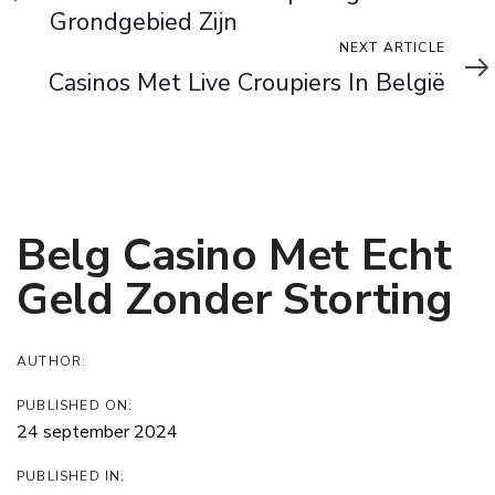
Grondgebied Zijn
Next
NEXT ARTICLE
Article
Casinos Met Live Croupiers In België
Post
Belg Casino Met Echt
navigation
Geld Zonder Storting
AUTHOR:
PUBLISHED ON:
24 september 2024
PUBLISHED IN: