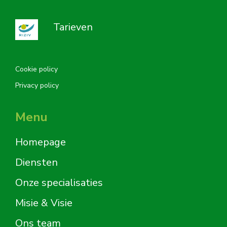
Tarieven
Cookie policy
Privacy policy
Menu
Homepage
Diensten
Onze specialisaties
Misie & Visie
Ons team