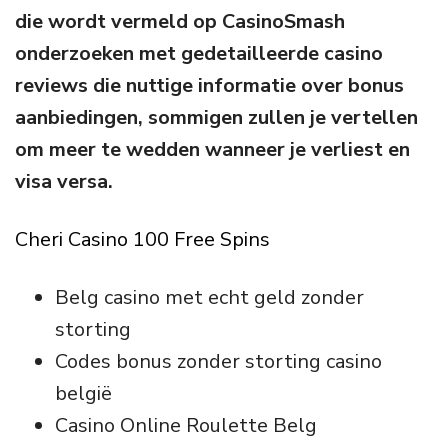
die wordt vermeld op CasinoSmash
onderzoeken met gedetailleerde casino
reviews die nuttige informatie over bonus
aanbiedingen, sommigen zullen je vertellen
om meer te wedden wanneer je verliest en
visa versa.
Cheri Casino 100 Free Spins
Belg casino met echt geld zonder
storting
Codes bonus zonder storting casino
belgië
Casino Online Roulette Belg