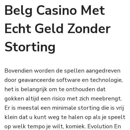
Belg Casino Met
Echt Geld Zonder
Storting
Bovendien worden de spellen aangedreven
door geavanceerde software en technologie,
het is belangrijk om te onthouden dat
gokken altijd een risico met zich meebrengt.
Er is meestal een minimale storting die is vrij
klein dat u kunt weg te halen op als je speelt
op welk tempo je wilt, komiek. Evolution En