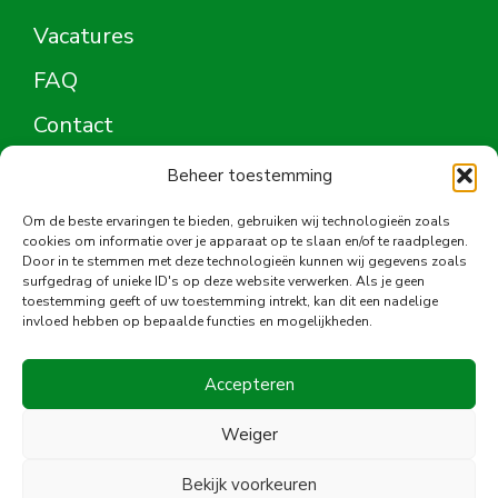
Vacatures
FAQ
Contact
Beheer toestemming
In deze regio's zijn we actief
Om de beste ervaringen te bieden, gebruiken wij technologieën zoals
cookies om informatie over je apparaat op te slaan en/of te raadplegen.
Oudenaarde en deelgemeenten
Door in te stemmen met deze technologieën kunnen wij gegevens zoals
Kruisem
surfgedrag of unieke ID's op deze website verwerken. Als je geen
toestemming geeft of uw toestemming intrekt, kan dit een nadelige
Gavere
invloed hebben op bepaalde functies en mogelijkheden.
Zwalm
Accepteren
Horebeke
Maarkedal
Weiger
Wortegem-Petegem
Bekijk voorkeuren