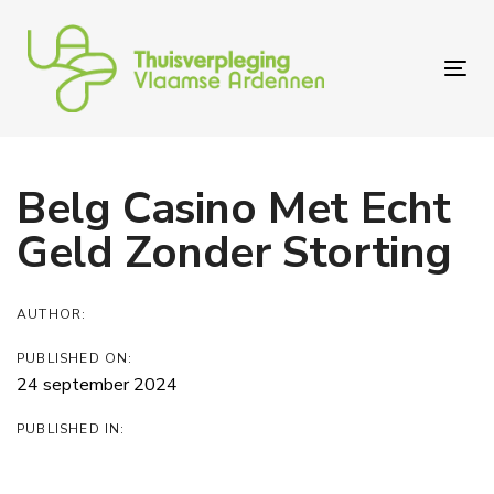
Skip
Skip
links
to
To
primary
na
navigation
Skip
to
Post
Belg Casino Met Echt
content
navigation
Geld Zonder Storting
AUTHOR:
PUBLISHED ON:
24 september 2024
PUBLISHED IN: